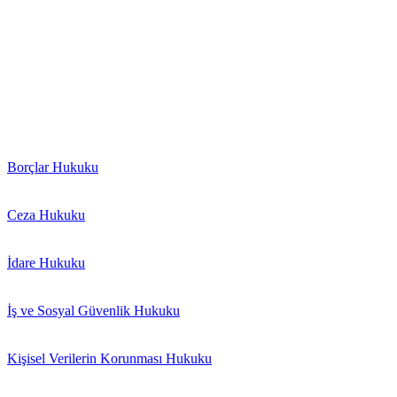
“Hukukun üstünlüğüne saygı esasına dayalı olarak kurulmuş bulunan b
getirmekle başlayıp sona ermemektedir.”
“Bir avukat, kendisine hak ve özgürlüklerinin savunulması ve sa
müvekkilinin davasını takip etmek olmayıp aynı zamanda müvekkili
“Bir toplumda avukatın mesleki faaliyetine saygı göstermek o top
Borçlar Hukuku
Ceza Hukuku
İdare Hukuku
İş ve Sosyal Güvenlik Hukuku
Kişisel Verilerin Korunması Hukuku