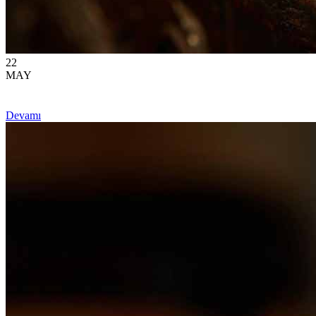
22
MAY
Devamı