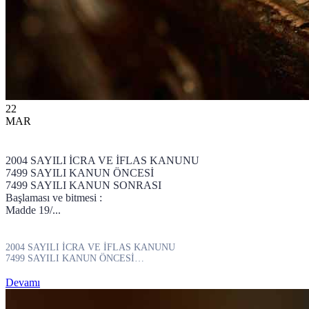
22
MAR
2004 SAYILI İCRA VE İFLAS KANUNU
7499 SAYILI KANUN ÖNCESİ
7499 SAYILI KANUN SONRASI
Başlaması ve bitmesi :
Madde 19/...
2004 SAYILI İCRA VE İFLAS KANUNU
7499 SAYILI KANUN ÖNCESİ
7499 SAYILI KANUN SONRASI
Başlaması ve bitmesi :
Devamı
Madde 19/...