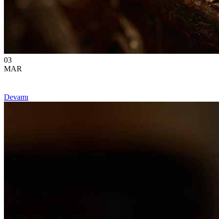
03
MAR
Devamı