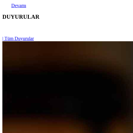
Devamı
DUYURULAR
| Tüm Duyurular