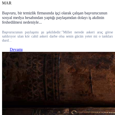
MAR
Başvuru, bir temizlik firmasında işçi olarak çalışan başvurucunun
sosyal medya hesabından yaptığı paylaşımdan dolayı iş akdinin
feshedilmesi nedeniyle...
Başvurucunun paylaşımı şu şekildedir:"Millet nerede askeri araç görse
saldırıyor ulan kör cahil askeri darbe olsa senin gücün yeter mi o tankları
durd...
Devamı