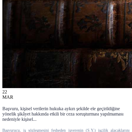
22
MAR
Başvuru, kişisel verilerin hukuka aykırı şekilde ele geçirildiğine
yönelik şikâyet hakkında etkili bir ceza soruşturması yapılmaması
nedeniyle kişisel...
Başvurucu, iş sözleşmesini fesheden işverenin (S.Y.) işçilik alacaklarını