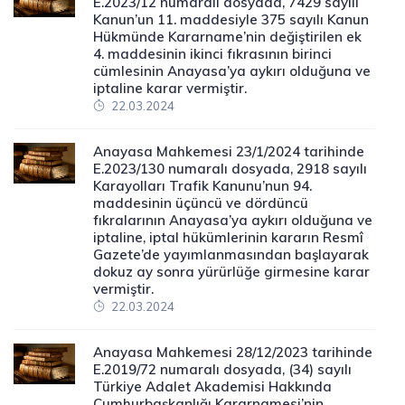
E.2023/12 numaralı dosyada, 7429 sayılı
Kanun’un 11. maddesiyle 375 sayılı Kanun
Hükmünde Kararname’nin değiştirilen ek
4. maddesinin ikinci fıkrasının birinci
cümlesinin Anayasa’ya aykırı olduğuna ve
iptaline karar vermiştir.
22.03.2024
Anayasa Mahkemesi 23/1/2024 tarihinde
E.2023/130 numaralı dosyada, 2918 sayılı
Karayolları Trafik Kanunu’nun 94.
maddesinin üçüncü ve dördüncü
fıkralarının Anayasa’ya aykırı olduğuna ve
iptaline, iptal hükümlerinin kararın Resmî
Gazete’de yayımlanmasından başlayarak
dokuz ay sonra yürürlüğe girmesine karar
vermiştir.
22.03.2024
Anayasa Mahkemesi 28/12/2023 tarihinde
E.2019/72 numaralı dosyada, (34) sayılı
Türkiye Adalet Akademisi Hakkında
Cumhurbaşkanlığı Kararnamesi’nin