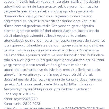
savcıların özlük hakları kapsamında olan nitelikleri ifadesinin
adaylık dönemini de kapsayacak şekilde yorumlanması, bu
çerçevede mesleğe gireceklerin adaylığa alınış ve adaylık
döneminden başlayarak tüm süreçlerinin mahkemelerin
bağımsızlığı ve hâkimlik teminatı esaslarına göre kanun ile
düzenlenmesi gerekmektedir. Öte yandan gerek öğretim
elemanı gerekse tetkik hâkimi olarak Akademi kadrolarında
süreli olarak görevlendirilebilecek veya bu kadrolara
atanabilecek adli ve idari yargı mensuplarının görevleri boyunca
idari görev yürütmektelerse de idari görev süreleri içinde hâkim
ve savcı sıfatlarını korumaya devam ettikleri ve Anayasa’nın
140. maddesi uyarınca hâkim ve savcılar hakkındaki hükümlere
tabi oldukları açıktır. Buna göre idari görev yürüten adli ve idari
yargı mensuplarının resmî ve özel görev almalarının,
atanmalarının, hakları ve ödevlerinin, meslekte ilerlemelerinin,
görevlerinin ve görev yerlerinin geçici veya sürekli olarak
değiştirilmesi ile diğer özlük işlerinin de kanunla düzenlenmesi
gerekir. Açıklanan gerekçelerle 34 sayılı CBK’nın tümünün
Anayasa’ya aykırı olduğuna ve iptaline karar verilmiştir.
Esas sayısı: 2019/72
Karar sayısı:2023/229
Karar tarihi: 28.12.2023
https://www.resmigazete.gov.tr/eskiler/2024/02/20240228-2.pdf