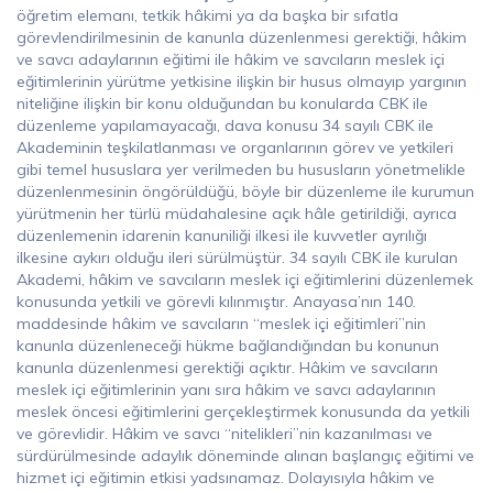
öğretim elemanı, tetkik hâkimi ya da başka bir sıfatla
görevlendirilmesinin de kanunla düzenlenmesi gerektiği, hâkim
ve savcı adaylarının eğitimi ile hâkim ve savcıların meslek içi
eğitimlerinin yürütme yetkisine ilişkin bir husus olmayıp yargının
niteliğine ilişkin bir konu olduğundan bu konularda CBK ile
düzenleme yapılamayacağı, dava konusu 34 sayılı CBK ile
Akademinin teşkilatlanması ve organlarının görev ve yetkileri
gibi temel hususlara yer verilmeden bu hususların yönetmelikle
düzenlenmesinin öngörüldüğü, böyle bir düzenleme ile kurumun
yürütmenin her türlü müdahalesine açık hâle getirildiği, ayrıca
düzenlemenin idarenin kanuniliği ilkesi ile kuvvetler ayrılığı
ilkesine aykırı olduğu ileri sürülmüştür. 34 sayılı CBK ile kurulan
Akademi, hâkim ve savcıların meslek içi eğitimlerini düzenlemek
konusunda yetkili ve görevli kılınmıştır. Anayasa’nın 140.
maddesinde hâkim ve savcıların “meslek içi eğitimleri”nin
kanunla düzenleneceği hükme bağlandığından bu konunun
kanunla düzenlenmesi gerektiği açıktır. Hâkim ve savcıların
meslek içi eğitimlerinin yanı sıra hâkim ve savcı adaylarının
meslek öncesi eğitimlerini gerçekleştirmek konusunda da yetkili
ve görevlidir. Hâkim ve savcı “nitelikleri”nin kazanılması ve
sürdürülmesinde adaylık döneminde alınan başlangıç eğitimi ve
hizmet içi eğitimin etkisi yadsınamaz. Dolayısıyla hâkim ve