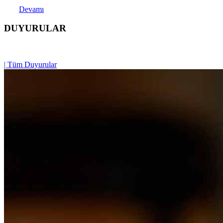
Devamı
DUYURULAR
| Tüm Duyurular