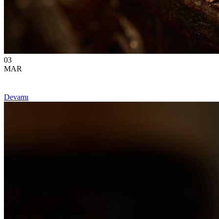
03
MAR
Devamı