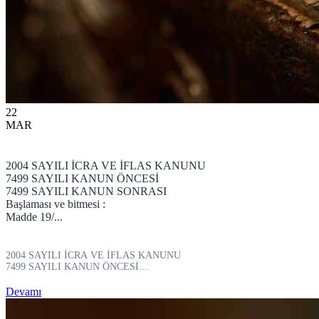
22
MAR
2004 SAYILI İCRA VE İFLAS KANUNU
7499 SAYILI KANUN ÖNCESİ
7499 SAYILI KANUN SONRASI
Başlaması ve bitmesi :
Madde 19/...
2004 SAYILI İCRA VE İFLAS KANUNU
7499 SAYILI KANUN ÖNCESİ
7499 SAYILI KANUN SONRASI
Başlaması ve bitmesi :
Devamı
Madde 19/...