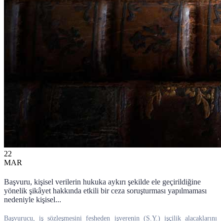
22
MAR
Başvuru, kişisel verilerin hukuka aykırı şekilde ele geçirildiğine
yönelik şikâyet hakkında etkili bir ceza soruşturması yapılmaması
nedeniyle kişisel...
Başvurucu, iş sözleşmesini fesheden işverenin (S.Y.) işçilik alacaklarını