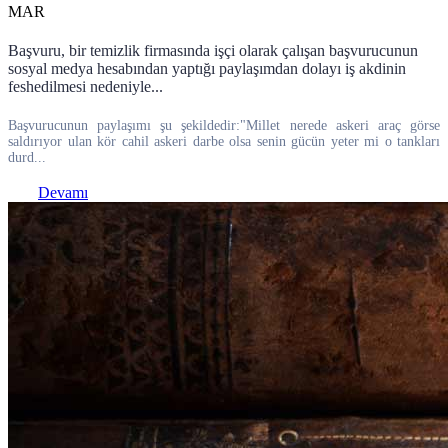
MAR
Başvuru, bir temizlik firmasında işçi olarak çalışan başvurucunun
sosyal medya hesabından yaptığı paylaşımdan dolayı iş akdinin
feshedilmesi nedeniyle...
Başvurucunun paylaşımı şu şekildedir:"Millet nerede askeri araç görse
saldırıyor ulan kör cahil askeri darbe olsa senin gücün yeter mi o tankları
durd...
Devamı