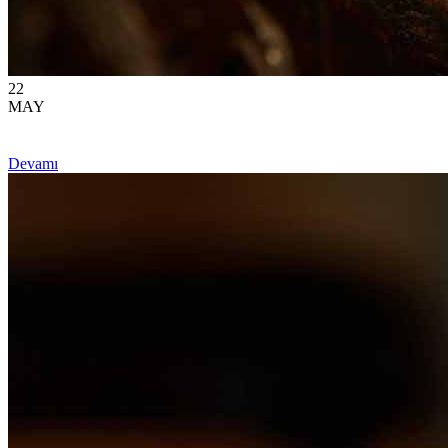
22
MAY
Devamı