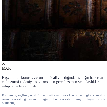
22
MAR
Başvurunun konusu; zorunlu müdafi atandığından sanığın haberdar
edilmemesi nedeniyle savunma için gerekli zaman ve kolaylıklara
sahip olma hakkının ih...
Başvurucu; seçilmiş müdafii vefat ettikten sonra kendisine bilgi verilmeden
resen avukat görevlendirildiğini, bu avukatın temyiz başvurusunda
bulunduğ...