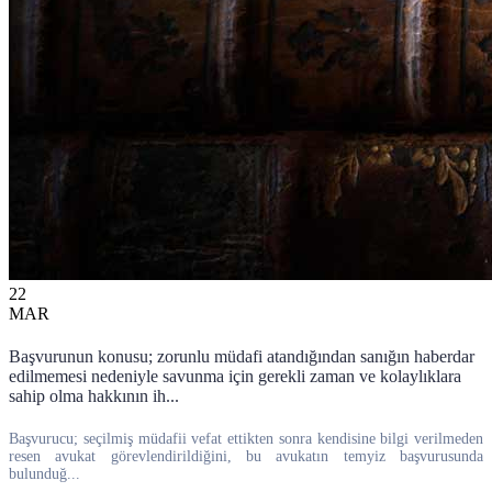
22
MAR
Başvurunun konusu; zorunlu müdafi atandığından sanığın haberdar
edilmemesi nedeniyle savunma için gerekli zaman ve kolaylıklara
sahip olma hakkının ih...
Başvurucu; seçilmiş müdafii vefat ettikten sonra kendisine bilgi verilmeden
resen avukat görevlendirildiğini, bu avukatın temyiz başvurusunda
bulunduğ...