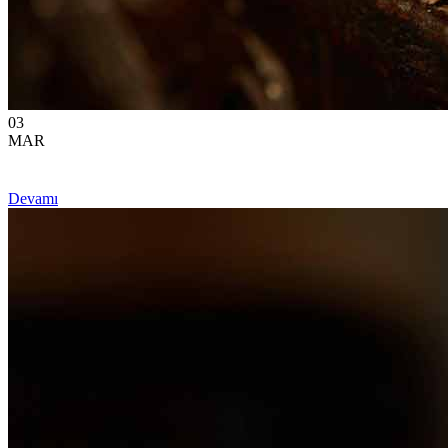
03
MAR
Devamı