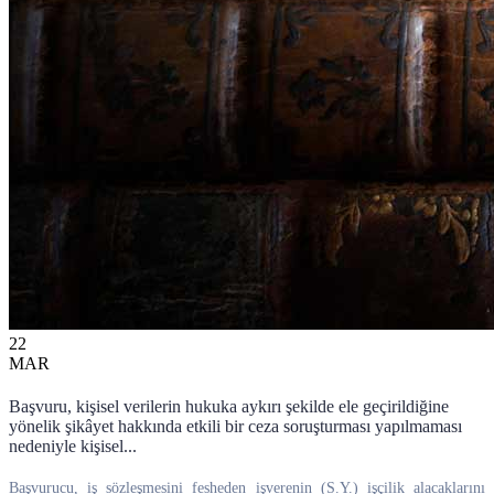
22
MAR
Başvuru, kişisel verilerin hukuka aykırı şekilde ele geçirildiğine
yönelik şikâyet hakkında etkili bir ceza soruşturması yapılmaması
nedeniyle kişisel...
Başvurucu, iş sözleşmesini fesheden işverenin (S.Y.) işçilik alacaklarını