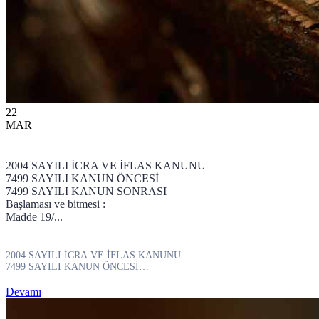
22
MAR
2004 SAYILI İCRA VE İFLAS KANUNU
7499 SAYILI KANUN ÖNCESİ
7499 SAYILI KANUN SONRASI
Başlaması ve bitmesi :
Madde 19/...
2004 SAYILI İCRA VE İFLAS KANUNU
7499 SAYILI KANUN ÖNCESİ
7499 SAYILI KANUN SONRASI
Başlaması ve bitmesi :
Devamı
Madde 19/...