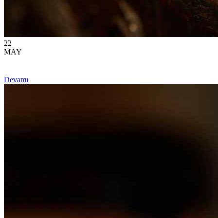
22
MAY
Devamı