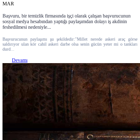
MAR
Başvuru, bir temizlik firmasında işçi olarak çalışan başvurucunun
sosyal medya hesabından yaptığı paylaşımdan dolayı iş akdinin
feshedilmesi nedeniyle...
Başvurucunun paylaşımı şu şekildedir:"Millet nerede askeri araç görse
saldırıyor ulan kör cahil askeri darbe olsa senin gücün yeter mi o tankları
durd...
Devamı