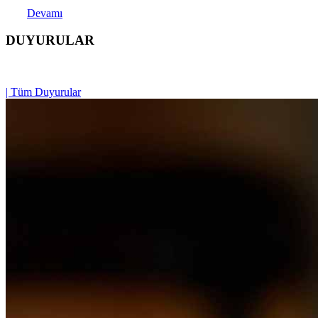
Devamı
DUYURULAR
| Tüm Duyurular