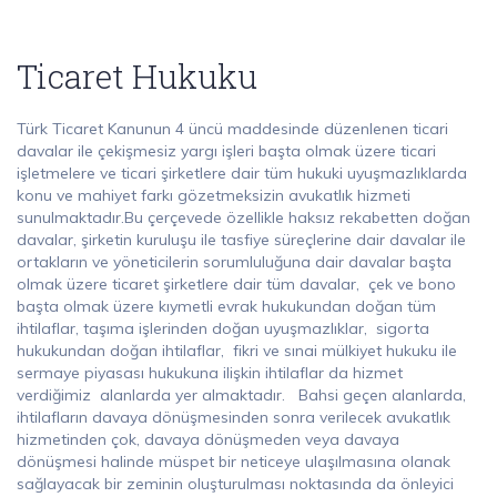
Ticaret Hukuku
Türk Ticaret Kanunun 4 üncü maddesinde düzenlenen ticari
davalar ile çekişmesiz yargı işleri başta olmak üzere ticari
işletmelere ve ticari şirketlere dair tüm hukuki uyuşmazlıklarda
konu ve mahiyet farkı gözetmeksizin avukatlık hizmeti
sunulmaktadır.Bu çerçevede özellikle haksız rekabetten doğan
davalar, şirketin kuruluşu ile tasfiye süreçlerine dair davalar ile
ortakların ve yöneticilerin sorumluluğuna dair davalar başta
olmak üzere ticaret şirketlere dair tüm davalar, çek ve bono
başta olmak üzere kıymetli evrak hukukundan doğan tüm
ihtilaflar, taşıma işlerinden doğan uyuşmazlıklar, sigorta
hukukundan doğan ihtilaflar, fikri ve sınai mülkiyet hukuku ile
sermaye piyasası hukukuna ilişkin ihtilaflar da hizmet
verdiğimiz alanlarda yer almaktadır. Bahsi geçen alanlarda,
ihtilafların davaya dönüşmesinden sonra verilecek avukatlık
hizmetinden çok, davaya dönüşmeden veya davaya
dönüşmesi halinde müspet bir neticeye ulaşılmasına olanak
sağlayacak bir zeminin oluşturulması noktasında da önleyici