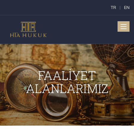
TR
|
EN
Toggle
naviga
FAALİYET
ALANLARIMIZ