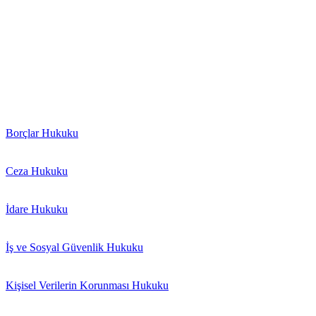
“Hukukun üstünlüğüne saygı esasına dayalı olarak kurulmuş bulunan b
getirmekle başlayıp sona ermemektedir.”
“Bir avukat, kendisine hak ve özgürlüklerinin savunulması ve sa
müvekkilinin davasını takip etmek olmayıp aynı zamanda müvekkili
“Bir toplumda avukatın mesleki faaliyetine saygı göstermek o top
Borçlar Hukuku
Ceza Hukuku
İdare Hukuku
İş ve Sosyal Güvenlik Hukuku
Kişisel Verilerin Korunması Hukuku