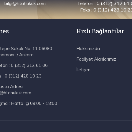
bilgi@htahukuk.com
Telefon : 0 (312) 312 61
Faks : 0 (312) 428 10 2
res
Hızlı Bağlantılar
tepe Sokak No: 11 06080
Hakkımızda
amönü / Ankara
Faaliyet Alanlarımız
fon :
0 (312) 312 61 06
İletişim
 :
0 (312) 428 10 23
sta Adresi :
gi@htahukuk.com
şma :
Hafta İçi 09:00 - 18:00