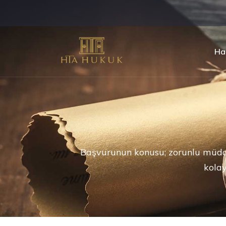
Ha
Başvurunun konusu; zorunlu müdaf
kolay