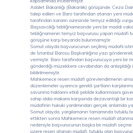
kapsamında incelenmiştir.
Adalet Bakanlığı (Bakanlık) görüşünde, Ceza Dair
talep edilen ve Baro tarafından atanan yeni müdaf
tarafından kararın süresinde temyiz edildiği vurg
Başsavcılığı tebliğnamesinde yeni bir maddi vakı
tebliğnamenin temyiz başvurusu yapan müdafi M.B.E
görüşüne karşı beyanda bulunmamıştır.
Somut olayda başvurucunun seçilmiş müdafii istin
de İstanbul Barosu Başkanlığına yazı göndererek
vermiştir. Baro tarafından başvurucuya yeni bir
gönderdiği müzekkere cevabından da anlaşıldığı 
bildirilmemiştir.
Mahkemece resen müdafi görevlendirmenin amacı y
düzenlemeler uyarınca gerekli şartların karşılanma
savunma haklarını etkili şekilde kullanmasını güv
sahip iddia makamı karşısında dezavantajlı bir 
müdafinin hukuki yardımından gerçek anlamda yar
Somut olayda, yargılamanın tamamında tutuklu b
ettikten sonra Mahkemece resen müdafi atanmas
nedeniyle başvurucunun başka bir müdafi seçme h
üzere resen atanan müdafi, tutuklu olan başvurucu 