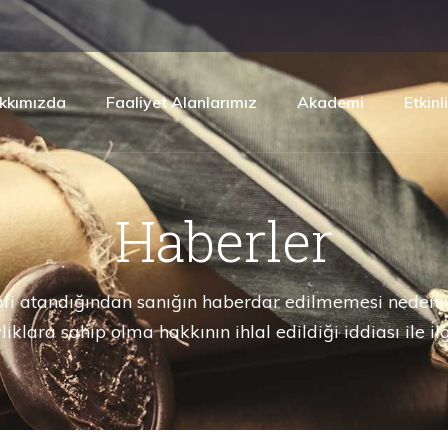
kkımızda
Faaliyet Alanlarımız
Akademi
Etkinl
Haberler
i atandığından sanığın haberdar edilmemesi nedeni
lıklara sahip olma hakkının ihlal edildiği iddiası ile ilgi