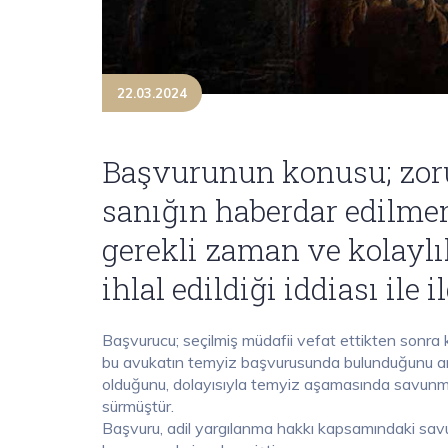
22.03.2024
Başvurunun konusu; zor
sanığın haberdar edilme
gerekli zaman ve kolayl
ihlal edildiği iddiası ile il
Başvurucu; seçilmiş müdafii vefat ettikten sonra k
bu avukatın temyiz başvurusunda bulunduğunu an
olduğunu, dolayısıyla temyiz aşamasında savunm
sürmüştür.
Başvuru, adil yargılanma hakkı kapsamındaki savu