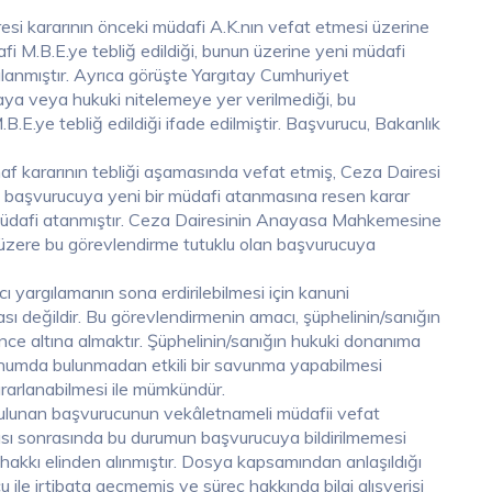
esi kararının önceki müdafi A.K.nın vefat etmesi üzerine
i M.B.E.ye tebliğ edildiği, bunun üzerine yeni müdafi
ulanmıştır. Ayrıca görüşte Yargıtay Cumhuriyet
aya veya hukuki nitelemeye yer verilmediği, bu
.ye tebliğ edildiği ifade edilmiştir. Başvurucu, Bakanlık
af kararının tebliği aşamasında vefat etmiş, Ceza Dairesi
 başvurucuya yeni bir müdafi atanmasına resen karar
 müdafi atanmıştır. Ceza Dairesinin Anayasa Mahkemesine
üzere bu görevlendirme tutuklu olan başvurucuya
argılamanın sona erdirilebilmesi için kanuni
sı değildir. Bu görevlendirmenin amacı, şüphelinin/sanığın
ence altına almaktır. Şüphelinin/sanığın hukuki donanıma
konumda bulunmadan etkili bir savunma yapabilmesi
arlanabilmesi ile mümkündür.
ulunan başvurucunun vekâletnameli müdafii vefat
ı sonrasında bu durumun başvurucuya bildirilmemesi
akkı elinden alınmıştır. Dosya kapsamından anlaşıldığı
ile irtibata geçmemiş ve süreç hakkında bilgi alışverişi