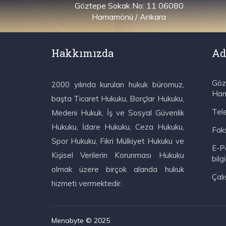
Göztepe Sokak No: 11 06080
Hamamönü / Ankara
Hakkımızda
Ad
Göz
2000 yılında kurulan hukuk büromuz,
Ham
başta Ticaret Hukuku, Borçlar Hukuku,
Tele
Medeni Hukuk, İş ve Sosyal Güvenlik
Hukuku, İdare Hukuku, Ceza Hukuku,
Faks
Spor Hukuku, Fikri Mülkiyet Hukuku ve
E-Po
Kişisel Verilerin Korunması Hukuku
bil
olmak üzere birçok alanda hukuk
Çalı
hizmeti vermektedir.
Menabyte © 2025