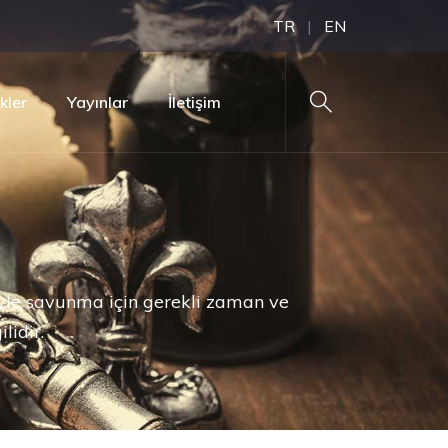
TR
|
EN
ikler
Yayınlar
İletişim
yle savunma için gerekli zaman ve
lidir.