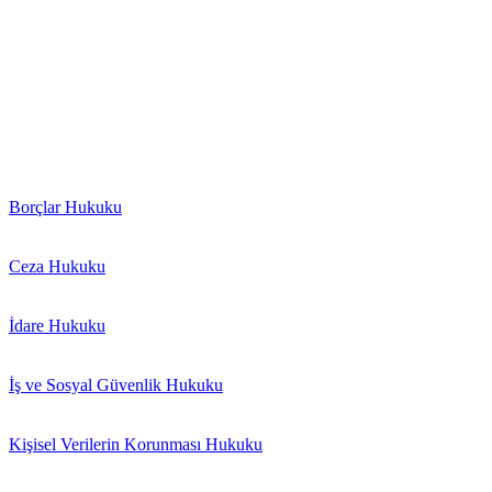
“Hukukun üstünlüğüne saygı esasına dayalı olarak kurulmuş bulunan b
getirmekle başlayıp sona ermemektedir.”
“Bir avukat, kendisine hak ve özgürlüklerinin savunulması ve sa
müvekkilinin davasını takip etmek olmayıp aynı zamanda müvekkili
“Bir toplumda avukatın mesleki faaliyetine saygı göstermek o top
Borçlar Hukuku
Ceza Hukuku
İdare Hukuku
İş ve Sosyal Güvenlik Hukuku
Kişisel Verilerin Korunması Hukuku