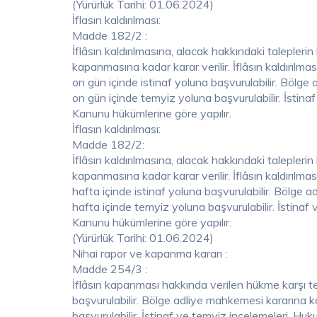
(Yürürlük Tarihi: 01.06.2024)
İflasın kaldırılması:
Madde 182/2 :
İflâsın kaldırılmasına, alacak hakkındaki talepler
kapanmasına kadar karar verilir. İflâsın kaldırılma
on gün içinde istinaf yoluna başvurulabilir. Bölge
on gün içinde temyiz yoluna başvurulabilir. İstin
Kanunu hükümlerine göre yapılır.
İflasın kaldırılması:
Madde 182/2:
İflâsın kaldırılmasına, alacak hakkındaki talepler
kapanmasına kadar karar verilir. İflâsın kaldırılmas
hafta içinde istinaf yoluna başvurulabilir. Bölge a
hafta içinde temyiz yoluna başvurulabilir. İstina
Kanunu hükümlerine göre yapılır.
(Yürürlük Tarihi: 01.06.2024)
Nihai rapor ve kapanma kararı :
Madde 254/3 :
İflâsın kapanması hakkında verilen hükme karşı teb
başvurulabilir. Bölge adliye mahkemesi kararına ka
başvurulabilir. İstinaf ve temyiz incelemeleri, H