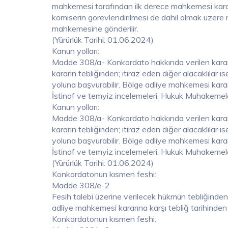
mahkemesi tarafından ilk derece mahkemesi kararı 
komiserin görevlendirilmesi de dahil olmak üzere m
mahkemesine gönderilir.
(Yürürlük Tarihi: 01.06.2024)
Kanun yolları:
Madde 308/a- Konkordato hakkında verilen karara
kararın tebliğinden; itiraz eden diğer alacaklılar is
yoluna başvurabilir. Bölge adliye mahkemesi karar
İstinaf ve temyiz incelemeleri, Hukuk Muhakemele
Kanun yolları:
Madde 308/a- Konkordato hakkında verilen karara
kararın tebliğinden; itiraz eden diğer alacaklılar is
yoluna başvurabilir. Bölge adliye mahkemesi kararı
İstinaf ve temyiz incelemeleri, Hukuk Muhakemele
(Yürürlük Tarihi: 01.06.2024)
Konkordatonun kısmen feshi:
Madde 308/e-2
Fesih talebi üzerine verilecek hükmün tebliğinden 
adliye mahkemesi kararına karşı tebliğ tarihinden 
Konkordatonun kısmen feshi: