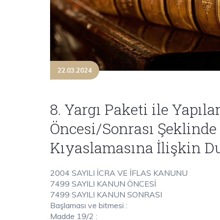
22.03.2024
8. Yargı Paketi ile Yapıla
Öncesi/Sonrası Şeklinde
Kıyaslamasına İlişkin D
2004 SAYILI İCRA VE İFLAS KANUNU
7499 SAYILI KANUN ÖNCESİ
7499 SAYILI KANUN SONRASI
Başlaması ve bitmesi :
Madde 19/2 :