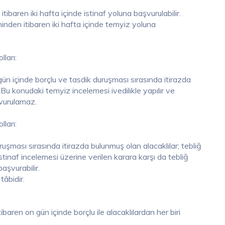
tibaren iki hafta içinde istinaf yoluna başvurulabilir.
inden itibaren iki hafta içinde temyiz yoluna
ları:
gün içinde borçlu ve tasdik duruşması sırasında itirazda
. Bu konudaki temyiz incelemesi ivedilikle yapılır ve
şvurulamaz.
ları:
ruşması sırasında itirazda bulunmuş olan alacaklılar; tebliğ
 istinaf incelemesi üzerine verilen karara karşı da tebliğ
aşvurabilir.
tâbidir.
aren on gün içinde borçlu ile alacaklılardan her biri