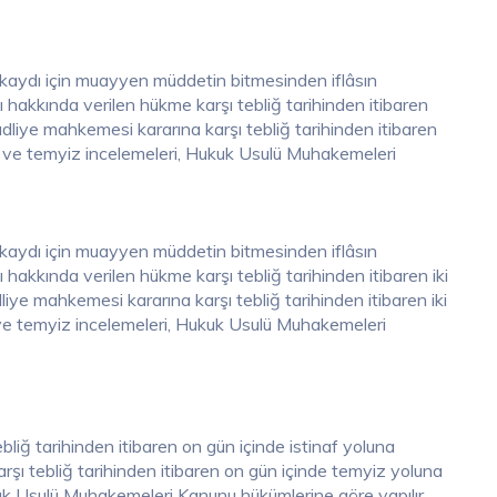
in kaydı için muayyen müddetin bitmesinden iflâsın
sı hakkında verilen hükme karşı tebliğ tarihinden itibaren
 adliye mahkemesi kararına karşı tebliğ tarihinden itibaren
af ve temyiz incelemeleri, Hukuk Usulü Muhakemeleri
in kaydı için muayyen müddetin bitmesinden iflâsın
ı hakkında verilen hükme karşı tebliğ tarihinden itibaren iki
dliye mahkemesi kararına karşı tebliğ tarihinden itibaren iki
f ve temyiz incelemeleri, Hukuk Usulü Muhakemeleri
liğ tarihinden itibaren on gün içinde istinaf yoluna
rşı tebliğ tarihinden itibaren on gün içinde temyiz yoluna
ukuk Usulü Muhakemeleri Kanunu hükümlerine göre yapılır.