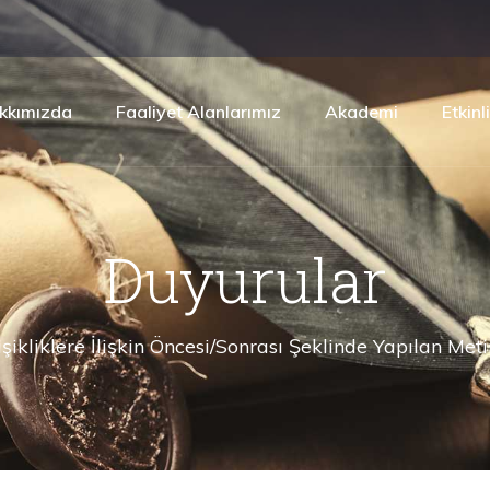
kkımızda
Faaliyet Alanlarımız
Akademi
Etkinl
Duyurular
işikliklere İlişkin Öncesi/Sonrası Şeklinde Yapılan Me