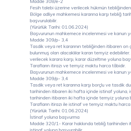
Madde 308/e-2
Fesih talebi üzerine verilecek hükmün tebliğinden i
Bölge adliye mahkemesi kararına karşı tebliğ tarih
başvurulabilir.
(Yürürlük Tarihi: 01.06.2024)
Başvurunun mahkemece incelenmesi ve kanun yol
Madde 309/p- 3,4
Tasdik veya ret kararının tebliğinden itibaren on 
bulunmuş olan alacaklılar kararı temyiz edebilirler
verilecek karara karşı, karar düzeltme yoluna ba
Tarafların itirazı ve temyiz maktu harca tâbidir.
Başvurunun mahkemece incelenmesi ve kanun yol
Madde 309/p- 3,4
Tasdik veya ret kararına karşı borçlu ve tasdik du
tarihinden itibaren iki hafta içinde istinaf yoluna,
tarihinden itibaren iki hafta içinde temyiz yoluna b
Tarafların itirazı ile istinaf ve temyiz maktu harca 
(Yürürlük Tarihi: 01.06.2024)
İstinaf yoluna başvurma
Madde 320/1- Karar hakkında tebliğ tarihinden itib
istinaf yoluna başvurabilir.