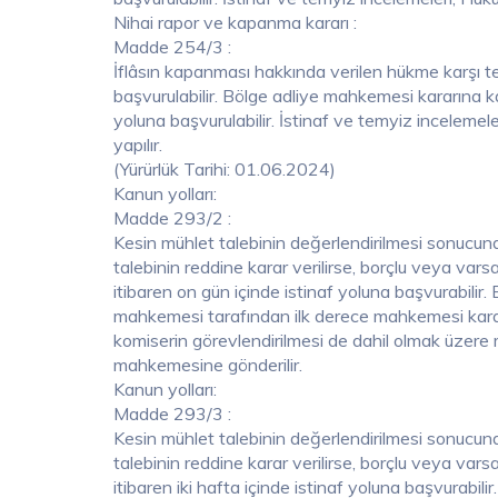
Nihai rapor ve kapanma kararı :
Madde 254/3 :
İflâsın kapanması hakkında verilen hükme karşı tebl
başvurulabilir. Bölge adliye mahkemesi kararına kar
yoluna başvurulabilir. İstinaf ve temyiz incelem
yapılır.
(Yürürlük Tarihi: 01.06.2024)
Kanun yolları:
Madde 293/2 :
Kesin mühlet talebinin değerlendirilmesi sonucun
talebinin reddine karar verilirse, borçlu veya var
itibaren on gün içinde istinaf yoluna başvurabilir
mahkemesi tarafından ilk derece mahkemesi kararı 
komiserin görevlendirilmesi de dahil olmak üzere m
mahkemesine gönderilir.
Kanun yolları:
Madde 293/3 :
Kesin mühlet talebinin değerlendirilmesi sonucun
talebinin reddine karar verilirse, borçlu veya var
itibaren iki hafta içinde istinaf yoluna başvurabil