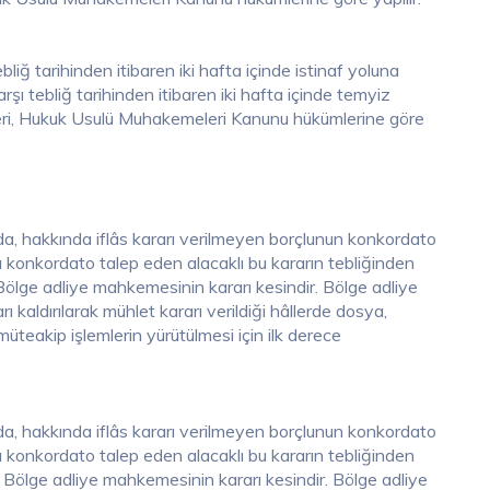
iğ tarihinden itibaren iki hafta içinde istinaf yoluna
şı tebliğ tarihinden itibaren iki hafta içinde temyiz
eleri, Hukuk Usulü Muhakemeleri Kanunu hükümlerine göre
da, hakkında iflâs kararı verilmeyen borçlunun konkordato
sa konkordato talep eden alacaklı bu kararın tebliğinden
. Bölge adliye mahkemesinin kararı kesindir. Bölge adliye
kaldırılarak mühlet kararı verildiği hâllerde dosya,
üteakip işlemlerin yürütülmesi için ilk derece
da, hakkında iflâs kararı verilmeyen borçlunun konkordato
sa konkordato talep eden alacaklı bu kararın tebliğinden
ir. Bölge adliye mahkemesinin kararı kesindir. Bölge adliye