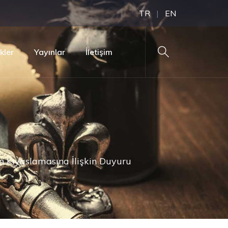
TR
|
EN
ikler
Yayınlar
İletişim
tin Kıyaslamasına İlişkin Duyuru