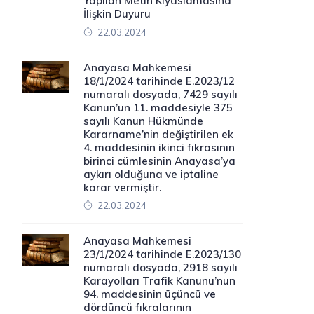
Yapılan Metin Kıyaslamasına
İlişkin Duyuru
22.03.2024
Anayasa Mahkemesi
18/1/2024 tarihinde E.2023/12
numaralı dosyada, 7429 sayılı
Kanun’un 11. maddesiyle 375
sayılı Kanun Hükmünde
Kararname’nin değiştirilen ek
4. maddesinin ikinci fıkrasının
birinci cümlesinin Anayasa’ya
aykırı olduğuna ve iptaline
karar vermiştir.
22.03.2024
Anayasa Mahkemesi
23/1/2024 tarihinde E.2023/130
numaralı dosyada, 2918 sayılı
Karayolları Trafik Kanunu’nun
94. maddesinin üçüncü ve
dördüncü fıkralarının