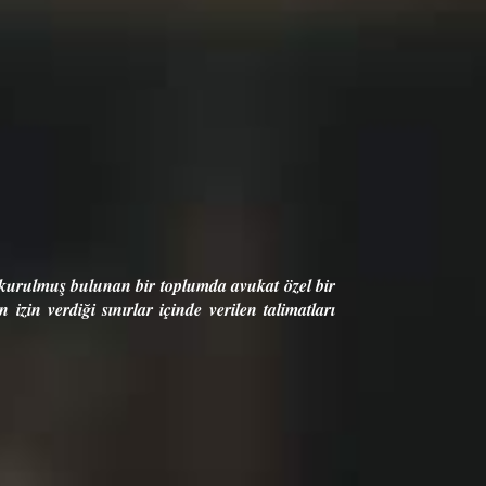
ak ve özgürlüklerinin savunulması ve sağlanması görevini veren
n bir toplumda avukat özel bir
“Bir toplumda
ağlanmasına da hizmet etmek zorundadır ve bu bağlamda avukatın g
nırlar içinde verilen talimatları
üstünlüğünün v
sını takip etmek olmayıp aynı zamanda müvekkiline danışmanlık hi
Madde 1.1