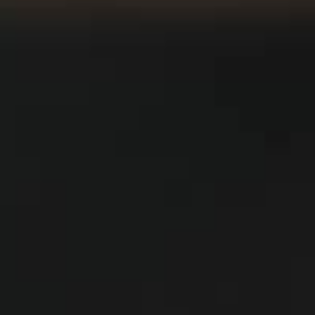
lerin
 avukatın mesleki faaliyetine saygı göstermek o toplumda demok
örevi
arlığı için zorunlu bir koşuldur.” CCBE Avrupa Avukatları için 
zmeti