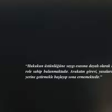
“Bir avukat, kendisine h
k o toplumda demokrasi ve hukukun
“Hukukun üstünlüğüne saygı esasına dayalı olarak kurulmuş buluna
çıkarlarına ve adaletin s
a Avukatları için Meslek Kuralları
role sahip bulunmaktadır. Avukatın görevi, yasaların izin verdiği sı
sadece müvekkilinin dava
yerine getirmekle başlayıp sona ermemektedir.”
vermektir.”