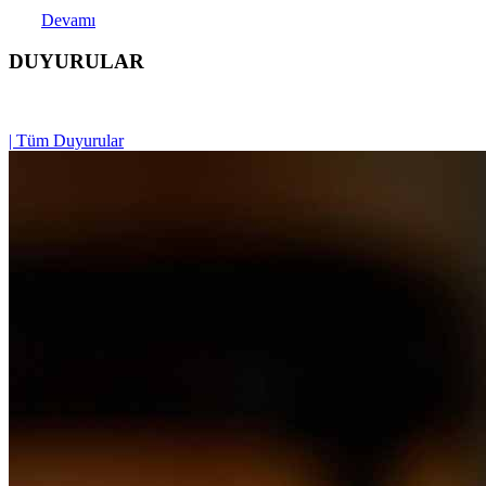
Devamı
DUYURULAR
| Tüm Duyurular