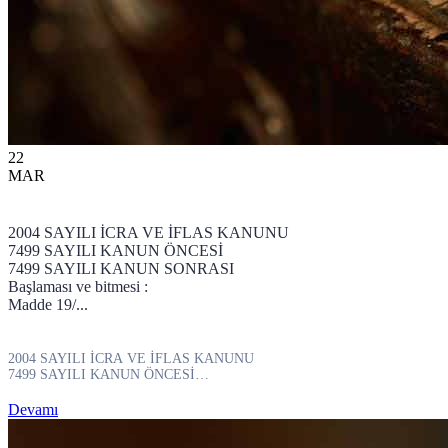
22
MAR
2004 SAYILI İCRA VE İFLAS KANUNU
7499 SAYILI KANUN ÖNCESİ
7499 SAYILI KANUN SONRASI
Başlaması ve bitmesi :
Madde 19/...
2004 SAYILI İCRA VE İFLAS KANUNU
7499 SAYILI KANUN ÖNCESİ
7499 SAYILI KANUN SONRASI
Başlaması ve bitmesi :
Devamı
Madde 19/...