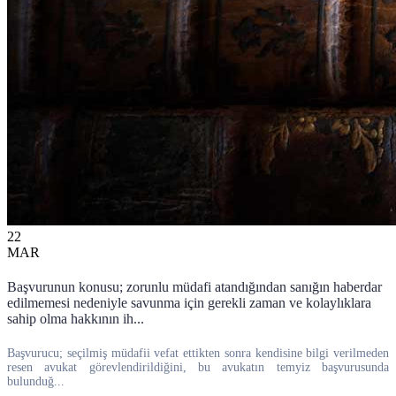
22
MAR
Başvurunun konusu; zorunlu müdafi atandığından sanığın haberdar
edilmemesi nedeniyle savunma için gerekli zaman ve kolaylıklara
sahip olma hakkının ih...
Başvurucu; seçilmiş müdafii vefat ettikten sonra kendisine bilgi verilmeden
resen avukat görevlendirildiğini, bu avukatın temyiz başvurusunda
bulunduğ...