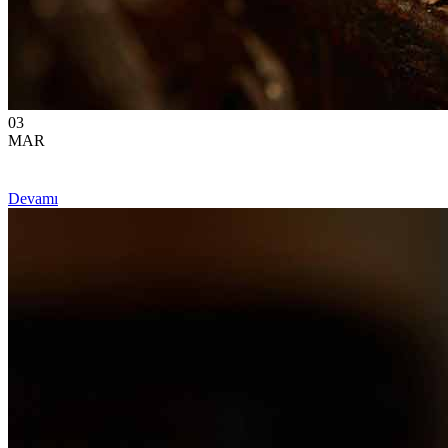
03
MAR
Devamı