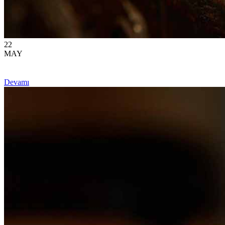
22
MAY
Devamı