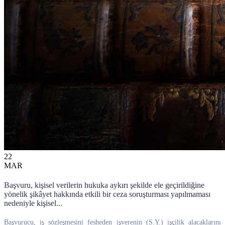
22
MAR
Başvuru, kişisel verilerin hukuka aykırı şekilde ele geçirildiğine
yönelik şikâyet hakkında etkili bir ceza soruşturması yapılmaması
nedeniyle kişisel...
Başvurucu, iş sözleşmesini fesheden işverenin (S.Y.) işçilik alacaklarını