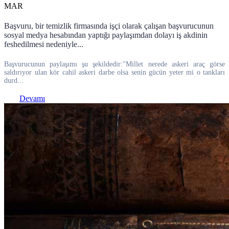
MAR
Başvuru, bir temizlik firmasında işçi olarak çalışan başvurucunun
sosyal medya hesabından yaptığı paylaşımdan dolayı iş akdinin
feshedilmesi nedeniyle...
Başvurucunun paylaşımı şu şekildedir:"Millet nerede askeri araç görse
saldırıyor ulan kör cahil askeri darbe olsa senin gücün yeter mi o tankları
durd...
Devamı