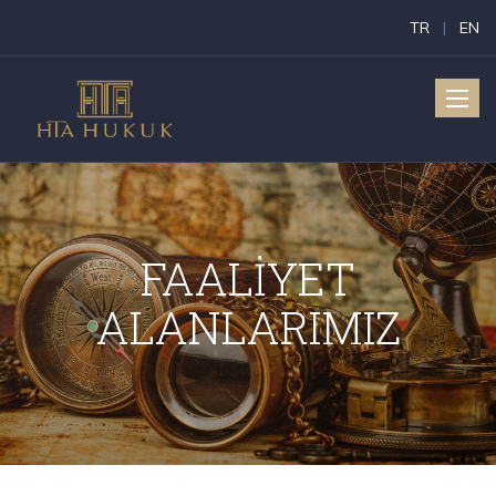
TR
|
EN
Toggle
naviga
FAALİYET
ALANLARIMIZ