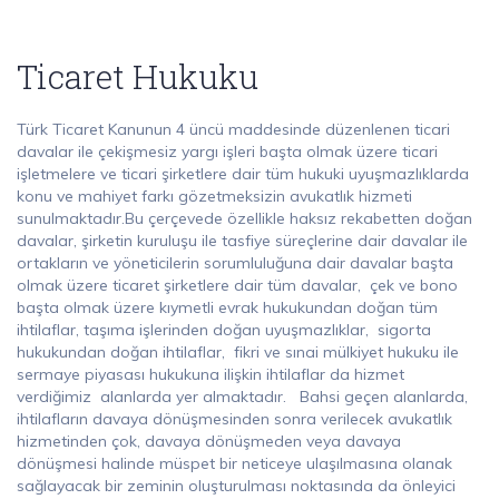
Ticaret Hukuku
Türk Ticaret Kanunun 4 üncü maddesinde düzenlenen ticari
davalar ile çekişmesiz yargı işleri başta olmak üzere ticari
işletmelere ve ticari şirketlere dair tüm hukuki uyuşmazlıklarda
konu ve mahiyet farkı gözetmeksizin avukatlık hizmeti
sunulmaktadır.Bu çerçevede özellikle haksız rekabetten doğan
davalar, şirketin kuruluşu ile tasfiye süreçlerine dair davalar ile
ortakların ve yöneticilerin sorumluluğuna dair davalar başta
olmak üzere ticaret şirketlere dair tüm davalar, çek ve bono
başta olmak üzere kıymetli evrak hukukundan doğan tüm
ihtilaflar, taşıma işlerinden doğan uyuşmazlıklar, sigorta
hukukundan doğan ihtilaflar, fikri ve sınai mülkiyet hukuku ile
sermaye piyasası hukukuna ilişkin ihtilaflar da hizmet
verdiğimiz alanlarda yer almaktadır. Bahsi geçen alanlarda,
ihtilafların davaya dönüşmesinden sonra verilecek avukatlık
hizmetinden çok, davaya dönüşmeden veya davaya
dönüşmesi halinde müspet bir neticeye ulaşılmasına olanak
sağlayacak bir zeminin oluşturulması noktasında da önleyici