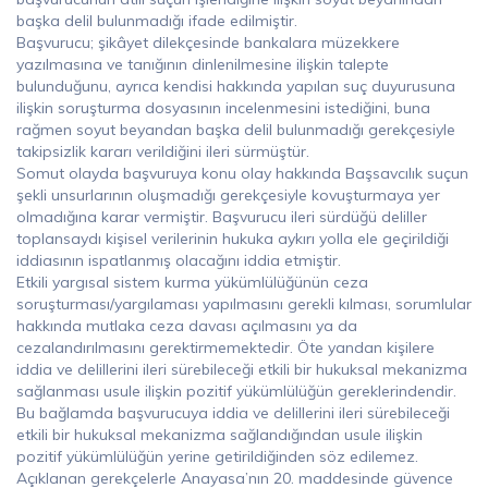
başka delil bulunmadığı ifade edilmiştir.
Başvurucu; şikâyet dilekçesinde bankalara müzekkere
yazılmasına ve tanığının dinlenilmesine ilişkin talepte
bulunduğunu, ayrıca kendisi hakkında yapılan suç duyurusuna
ilişkin soruşturma dosyasının incelenmesini istediğini, buna
rağmen soyut beyandan başka delil bulunmadığı gerekçesiyle
takipsizlik kararı verildiğini ileri sürmüştür.
Somut olayda başvuruya konu olay hakkında Başsavcılık suçun
şekli unsurlarının oluşmadığı gerekçesiyle kovuşturmaya yer
olmadığına karar vermiştir. Başvurucu ileri sürdüğü deliller
toplansaydı kişisel verilerinin hukuka aykırı yolla ele geçirildiği
iddiasının ispatlanmış olacağını iddia etmiştir.
Etkili yargısal sistem kurma yükümlülüğünün ceza
soruşturması/yargılaması yapılmasını gerekli kılması, sorumlular
hakkında mutlaka ceza davası açılmasını ya da
cezalandırılmasını gerektirmemektedir. Öte yandan kişilere
iddia ve delillerini ileri sürebileceği etkili bir hukuksal mekanizma
sağlanması usule ilişkin pozitif yükümlülüğün gereklerindendir.
Bu bağlamda başvurucuya iddia ve delillerini ileri sürebileceği
etkili bir hukuksal mekanizma sağlandığından usule ilişkin
pozitif yükümlülüğün yerine getirildiğinden söz edilemez.
Açıklanan gerekçelerle Anayasa’nın 20. maddesinde güvence