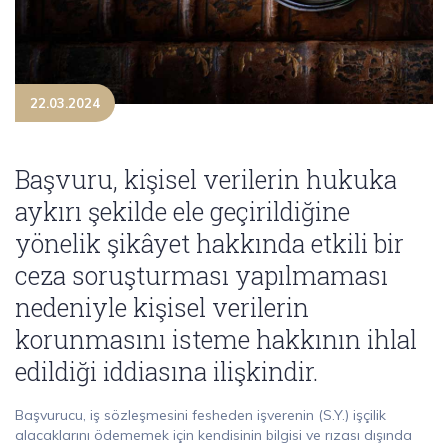
22.03.2024
Başvuru, kişisel verilerin hukuka
aykırı şekilde ele geçirildiğine
yönelik şikâyet hakkında etkili bir
ceza soruşturması yapılmaması
nedeniyle kişisel verilerin
korunmasını isteme hakkının ihlal
edildiği iddiasına ilişkindir.
Başvurucu, iş sözleşmesini fesheden işverenin (S.Y.) işçilik
alacaklarını ödememek için kendisinin bilgisi ve rızası dışında