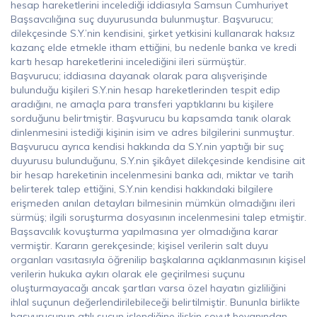
hesap hareketlerini incelediği iddiasıyla Samsun Cumhuriyet
Başsavcılığına suç duyurusunda bulunmuştur. Başvurucu;
dilekçesinde S.Y.’nin kendisini, şirket yetkisini kullanarak haksız
kazanç elde etmekle itham ettiğini, bu nedenle banka ve kredi
kartı hesap hareketlerini incelediğini ileri sürmüştür.
Başvurucu; iddiasına dayanak olarak para alışverişinde
bulunduğu kişileri S.Y.nin hesap hareketlerinden tespit edip
aradığını, ne amaçla para transferi yaptıklarını bu kişilere
sorduğunu belirtmiştir. Başvurucu bu kapsamda tanık olarak
dinlenmesini istediği kişinin isim ve adres bilgilerini sunmuştur.
Başvurucu ayrıca kendisi hakkında da S.Y.nin yaptığı bir suç
duyurusu bulunduğunu, S.Y.nin şikâyet dilekçesinde kendisine ait
bir hesap hareketinin incelenmesini banka adı, miktar ve tarih
belirterek talep ettiğini, S.Y.nin kendisi hakkındaki bilgilere
erişmeden anılan detayları bilmesinin mümkün olmadığını ileri
sürmüş; ilgili soruşturma dosyasının incelenmesini talep etmiştir.
Başsavcılık kovuşturma yapılmasına yer olmadığına karar
vermiştir. Kararın gerekçesinde; kişisel verilerin salt duyu
organları vasıtasıyla öğrenilip başkalarına açıklanmasının kişisel
verilerin hukuka aykırı olarak ele geçirilmesi suçunu
oluşturmayacağı ancak şartları varsa özel hayatın gizliliğini
ihlal suçunun değerlendirilebileceği belirtilmiştir. Bununla birlikte
başvurucunun atılı suçun işlendiğine ilişkin soyut beyanından