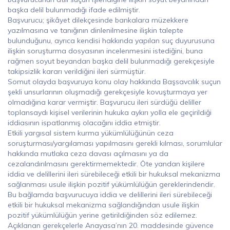
başka delil bulunmadığı ifade edilmiştir.
Başvurucu; şikâyet dilekçesinde bankalara müzekkere
yazılmasına ve tanığının dinlenilmesine ilişkin talepte
bulunduğunu, ayrıca kendisi hakkında yapılan suç duyurusuna
ilişkin soruşturma dosyasının incelenmesini istediğini, buna
rağmen soyut beyandan başka delil bulunmadığı gerekçesiyle
takipsizlik kararı verildiğini ileri sürmüştür.
Somut olayda başvuruya konu olay hakkında Başsavcılık suçun
şekli unsurlarının oluşmadığı gerekçesiyle kovuşturmaya yer
olmadığına karar vermiştir. Başvurucu ileri sürdüğü deliller
toplansaydı kişisel verilerinin hukuka aykırı yolla ele geçirildiği
iddiasının ispatlanmış olacağını iddia etmiştir.
Etkili yargısal sistem kurma yükümlülüğünün ceza
soruşturması/yargılaması yapılmasını gerekli kılması, sorumlular
hakkında mutlaka ceza davası açılmasını ya da
cezalandırılmasını gerektirmemektedir. Öte yandan kişilere
iddia ve delillerini ileri sürebileceği etkili bir hukuksal mekanizma
sağlanması usule ilişkin pozitif yükümlülüğün gereklerindendir.
Bu bağlamda başvurucuya iddia ve delillerini ileri sürebileceği
etkili bir hukuksal mekanizma sağlandığından usule ilişkin
pozitif yükümlülüğün yerine getirildiğinden söz edilemez.
Açıklanan gerekçelerle Anayasa’nın 20. maddesinde güvence