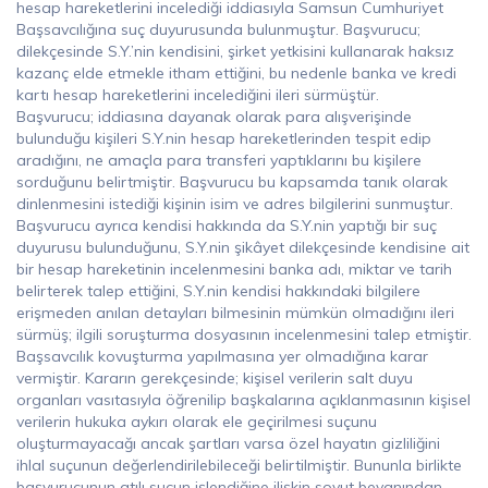
hesap hareketlerini incelediği iddiasıyla Samsun Cumhuriyet
Başsavcılığına suç duyurusunda bulunmuştur. Başvurucu;
dilekçesinde S.Y.’nin kendisini, şirket yetkisini kullanarak haksız
kazanç elde etmekle itham ettiğini, bu nedenle banka ve kredi
kartı hesap hareketlerini incelediğini ileri sürmüştür.
Başvurucu; iddiasına dayanak olarak para alışverişinde
bulunduğu kişileri S.Y.nin hesap hareketlerinden tespit edip
aradığını, ne amaçla para transferi yaptıklarını bu kişilere
sorduğunu belirtmiştir. Başvurucu bu kapsamda tanık olarak
dinlenmesini istediği kişinin isim ve adres bilgilerini sunmuştur.
Başvurucu ayrıca kendisi hakkında da S.Y.nin yaptığı bir suç
duyurusu bulunduğunu, S.Y.nin şikâyet dilekçesinde kendisine ait
bir hesap hareketinin incelenmesini banka adı, miktar ve tarih
belirterek talep ettiğini, S.Y.nin kendisi hakkındaki bilgilere
erişmeden anılan detayları bilmesinin mümkün olmadığını ileri
sürmüş; ilgili soruşturma dosyasının incelenmesini talep etmiştir.
Başsavcılık kovuşturma yapılmasına yer olmadığına karar
vermiştir. Kararın gerekçesinde; kişisel verilerin salt duyu
organları vasıtasıyla öğrenilip başkalarına açıklanmasının kişisel
verilerin hukuka aykırı olarak ele geçirilmesi suçunu
oluşturmayacağı ancak şartları varsa özel hayatın gizliliğini
ihlal suçunun değerlendirilebileceği belirtilmiştir. Bununla birlikte
başvurucunun atılı suçun işlendiğine ilişkin soyut beyanından