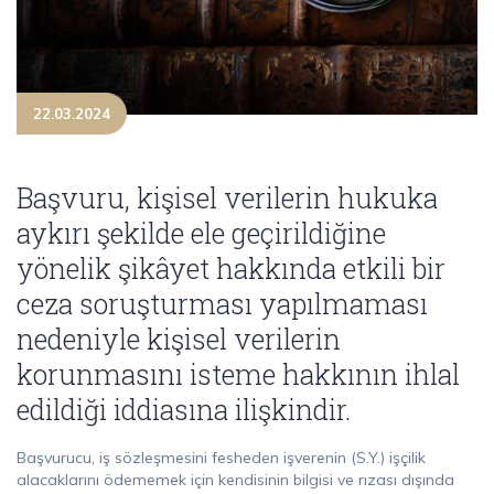
22.03.2024
Başvuru, kişisel verilerin hukuka
aykırı şekilde ele geçirildiğine
yönelik şikâyet hakkında etkili bir
ceza soruşturması yapılmaması
nedeniyle kişisel verilerin
korunmasını isteme hakkının ihlal
edildiği iddiasına ilişkindir.
Başvurucu, iş sözleşmesini fesheden işverenin (S.Y.) işçilik
alacaklarını ödememek için kendisinin bilgisi ve rızası dışında