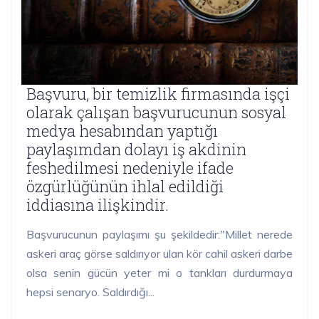
Başvuru, bir temizlik firmasında işçi
olarak çalışan başvurucunun sosyal
medya hesabından yaptığı
paylaşımdan dolayı iş akdinin
feshedilmesi nedeniyle ifade
özgürlüğünün ihlal edildiği
iddiasına ilişkindir.
Başvurucunun paylaşımı şu şekildedir:"Millet nerede
askeri araç görse saldırıyor ulan kör cahil askeri darbe
olsa senin gücün yeter mi o tankları durdurmaya
hepsi senaryo. Saldırdığı...